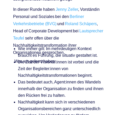
In dieser Runde haben
Jenny Zeller
, Vorständin
Personal und Soziales bei den
Berliner
Verkehrsbetriebe (BVG)
und
Roland Schäpers
,
Head
of
Corporate Development bei
Lautsprecher
Teufel
sehr offen über die
Nachhaltigkeitstransformation ihrer
Wie immer gilt: Im mehrdeutigen Kontext
Organisationen gesprochen.
braucht es Führung, die situativ gestaltet ist.
Was wir gelernt haben:
Die Zeit der
Visionär:innen
ist vorbei und die
Zeit der
Begleiter:innen
von
Nachhaltigkeitstransformationen beginnt.
Das bedeutet auch,
Agent:innen
des Wandels
innerhalb der Organisation zu finden und ihnen
den Rücken
frei zu halten.
Nachhaltigkeit kann sich in verschiedenen
Organisationsbereichen
ganz unterschiedlich