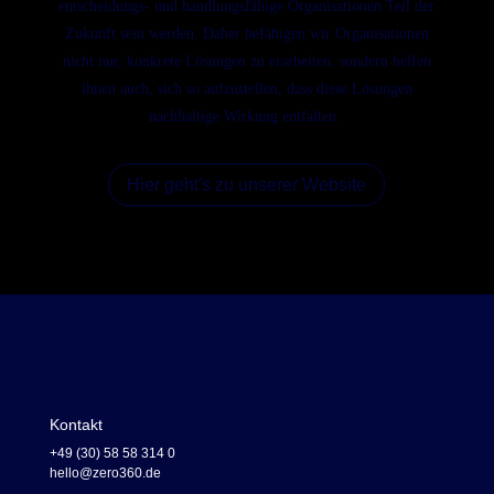
entscheidungs- und handlungsfähige Organisationen Teil der
Zukunft sein werden. Daher befähigen wir Organisationen
nicht nur, konkrete Lösungen zu erarbeiten, sondern helfen
ihnen auch, sich so aufzustellen, dass diese Lösungen
nachhaltige Wirkung entfalten. ​
Hier geht's zu unserer Website
Kontakt
+49 (30) 58 58 314 0
hello@zero360.de